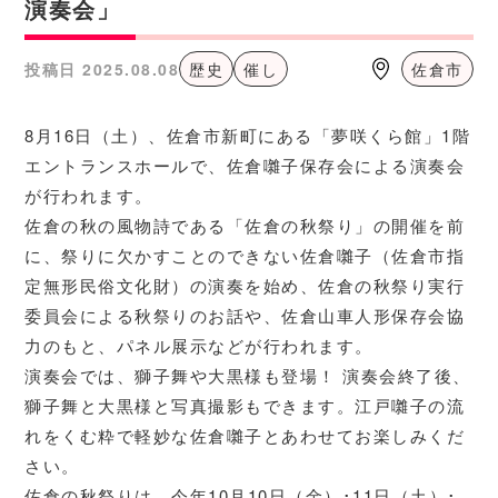
演奏会」
投稿日
2025.08.08
歴史
催し
佐倉市
8月16日（土）、佐倉市新町にある「夢咲くら館」1階
エントランスホールで、佐倉囃子保存会による演奏会
が行われます。
佐倉の秋の風物詩である「佐倉の秋祭り」の開催を前
に、祭りに欠かすことのできない佐倉囃子（佐倉市指
定無形民俗文化財）の演奏を始め、佐倉の秋祭り実行
委員会による秋祭りのお話や、佐倉山車人形保存会協
力のもと、パネル展示などが行われます。
演奏会では、獅子舞や大黒様も登場！ 演奏会終了後、
獅子舞と大黒様と写真撮影もできます。江戸囃子の流
れをくむ粋で軽妙な佐倉囃子とあわせてお楽しみくだ
さい。
佐倉の秋祭りは、今年10月10日（金）･11日（土）･