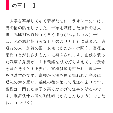
の三十二】
大学を卒業してゆく若者たちに、ラオシー先生は、
男の情の話をしました。平家を滅ぼした源氏の総大
将、九郎判官義経（くろうほうがんよしつね）一行
は、兄の源頼朝（みなもとのよりとも）に疎まれ、逃
避行の末、加賀の国、安宅（あたか）の関守、富樫左
衛門（とがしさえもん）に尋問されます。山伏を装っ
た武蔵坊弁慶が、主君義経を杖で打ちすえてまで疑念
を晴らそうとする姿に、富樫は胸を打たれ、義経一行
を見逃すのです。富樫から酒を振る舞われた弁慶は、
返礼の舞を踊り、義経の後を追って花道へ去ります。
富樫は、閉じた扇子を高くかかげて無事を祈るので
す。歌舞伎十八番の勧進帳（かんじんちょう）でした
ね。（つづく）