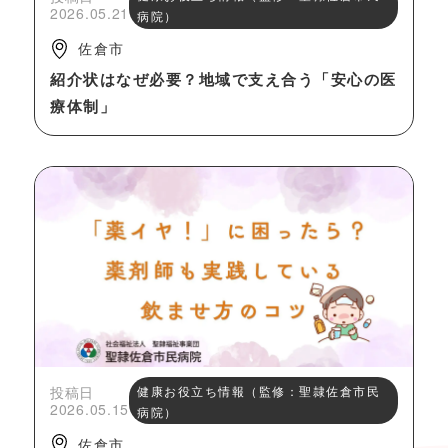
2026.05.21
病院）
佐倉市
紹介状はなぜ必要？地域で支え合う「安心の医
療体制」
投稿日
健康お役立ち情報（監修：聖隷佐倉市民
2026.05.15
病院）
佐倉市