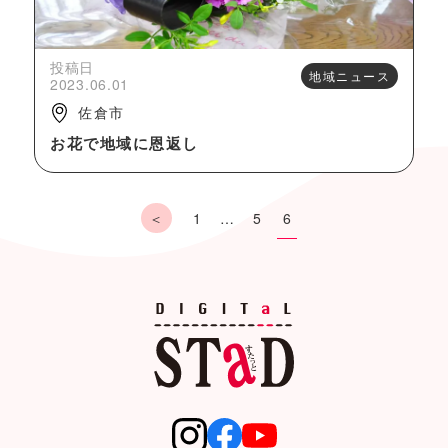
投稿日
地域ニュース
2023.06.01
佐倉市
お花で地域に恩返し
1
…
5
6