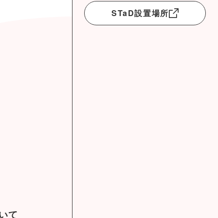
STaD設置場所
ついて