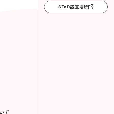
STaD設置場所
ついて