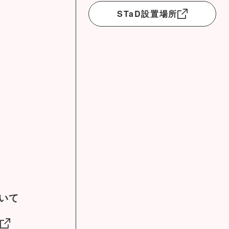
STaD設置場所
ついて
社