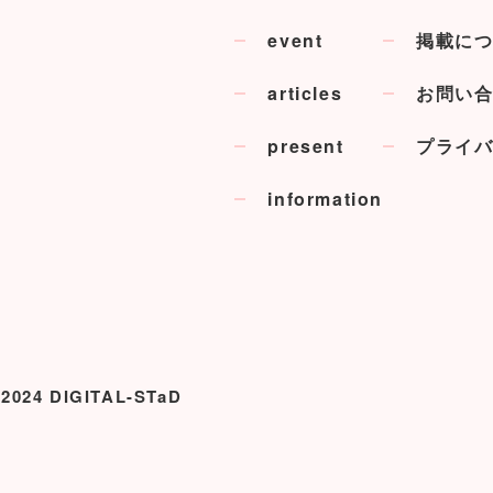
event
掲載に
articles
お問い
present
プライ
information
 2024 DIGITAL-STaD