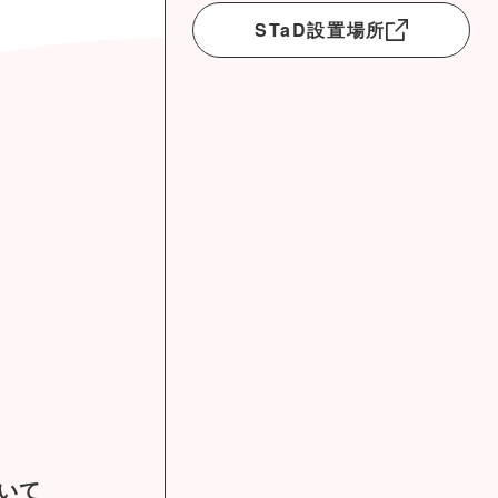
STaD設置場所
ついて