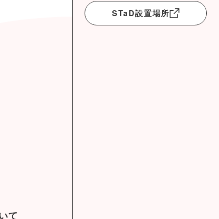
STaD設置場所
ついて