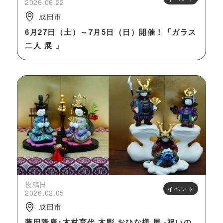
2026.06.22
成田市
6月27日（土）～7月5日（日）開催！「ガラス
二人 展 」
投稿日
イベント
2026.02.05
成田市
藤田隆康･木村育代 木彫 おひな様 展 -祝いの