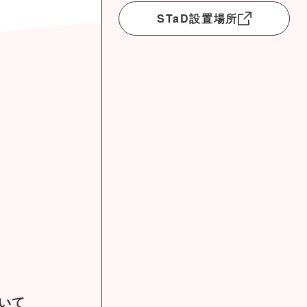
STaD設置場所
ついて