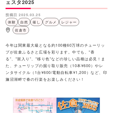
ェスタ2025
投稿日
2025.03.25
体験
自然
催し
グルメ
レジャー
佐倉市
今年は関東最大級となる約100種60万球のチューリッ
プが佐倉ふるさと広場を彩ります。中でも、‟香
る”、‟斑入り”、‟移り色”などの珍しい品種は必見！ま
た、チューリップの掘り取り販売（10本¥600）やレ
ンタサイクル（1台¥600/電動自転車¥1,200）など、印
旛沼湖畔で春の行楽をお楽しみください！