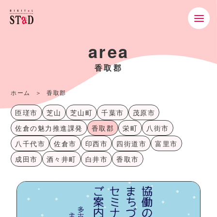
area
香取郡
ホーム
香取郡
匝瑳市
芝山
芝山町
千葉市
茂原市
佐倉の魅力推進課発
香取郡
栄町
八街市
八千代市
佐倉市
印西市
四街道市
富里市
成田市
酒々井町
白井市
香取市