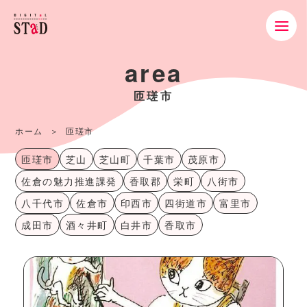
area
匝瑳市
ホーム
匝瑳市
匝瑳市
芝山
芝山町
千葉市
茂原市
佐倉の魅力推進課発
香取郡
栄町
八街市
八千代市
佐倉市
印西市
四街道市
富里市
成田市
酒々井町
白井市
香取市